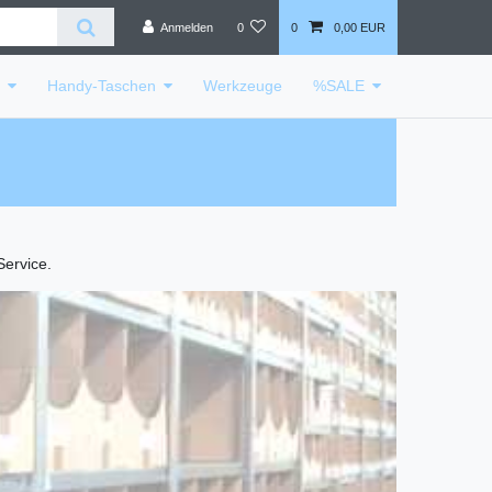
Anmelden
0
0
0,00 EUR
e
Handy-Taschen
Werkzeuge
%SALE
Service.