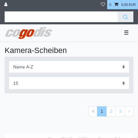
0
0,00 EUR
☰
Kamera-Scheiben
1
2
3