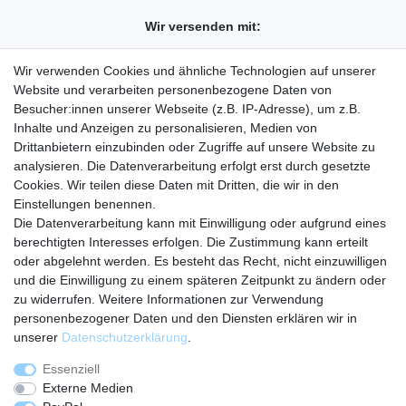
Wir versenden mit:
Wir verwenden Cookies und ähnliche Technologien auf unserer
Website und verarbeiten personenbezogene Daten von
Besucher:innen unserer Webseite (z.B. IP-Adresse), um z.B.
Unser Shop auf:
Amazon
eBay
Inhalte und Anzeigen zu personalisieren, Medien von
Drittanbietern einzubinden oder Zugriffe auf unsere Website zu
analysieren. Die Datenverarbeitung erfolgt erst durch gesetzte
Rechtliches
Cookies. Wir teilen diese Daten mit Dritten, die wir in den
Widerrufsrecht
Einstellungen benennen.
Hinweise zur Batterieentsorgung
Die Datenverarbeitung kann mit Einwilligung oder aufgrund eines
Datenschutzerklärung
berechtigten Interesses erfolgen. Die Zustimmung kann erteilt
AGB
oder abgelehnt werden. Es besteht das Recht, nicht einzuwilligen
Unternehmen
und die Einwilligung zu einem späteren Zeitpunkt zu ändern oder
zu widerrufen. Weitere Informationen zur Verwendung
Kontakt
personenbezogener Daten und den Diensten erklären wir in
Über uns
unserer
Daten­schutz­erklärung
.
Impressum
Essenziell
Shoppen
Externe Medien
Warenkorb