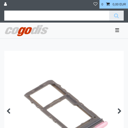
0
0,00 EUR
☰