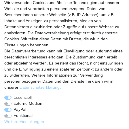
Wir verwenden Cookies und ähnliche Technologien auf unserer
Website und verarbeiten personenbezogene Daten von
Besucher:innen unserer Webseite (z.B. IP-Adresse), um z.B.
Unser Shop auf:
Amazon
eBay
Inhalte und Anzeigen zu personalisieren, Medien von
Drittanbietern einzubinden oder Zugriffe auf unsere Website zu
analysieren. Die Datenverarbeitung erfolgt erst durch gesetzte
Rechtliches
Cookies. Wir teilen diese Daten mit Dritten, die wir in den
Widerrufsrecht
Einstellungen benennen.
Hinweise zur Batterieentsorgung
Die Datenverarbeitung kann mit Einwilligung oder aufgrund eines
Datenschutzerklärung
berechtigten Interesses erfolgen. Die Zustimmung kann erteilt
AGB
oder abgelehnt werden. Es besteht das Recht, nicht einzuwilligen
Unternehmen
und die Einwilligung zu einem späteren Zeitpunkt zu ändern oder
zu widerrufen. Weitere Informationen zur Verwendung
Kontakt
personenbezogener Daten und den Diensten erklären wir in
Über uns
unserer
Daten­schutz­erklärung
.
Impressum
Essenziell
Shoppen
Externe Medien
Warenkorb
PayPal
Login
Funktional
Zahlung und Versand
Weitere Einstellungen
Hilfe zum Bestellvorgang