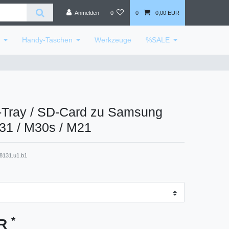
Anmelden
0
0
0,00 EUR
e
Handy-Taschen
Werkzeuge
%SALE
-Tray / SD-Card zu Samsung
31 / M30s / M21
8131.u1.b1
*
UR