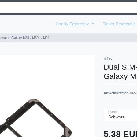
Handy Ersatzteile
Tablet Ersatzteil
amsung Galaxy M31 / M30s / M21
jbTec
Dual SIM
Galaxy M
Artikelnummer
206:2
FARBE
5,38 E