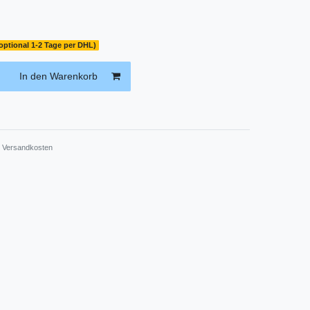
(optional 1-2 Tage per DHL)
In den Warenkorb
.
Versandkosten