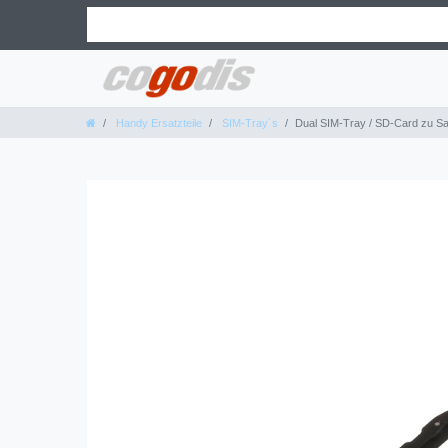
Handy Ersatzteile
SIM-Tray´s
Dual SIM-Tray / SD-Card zu S