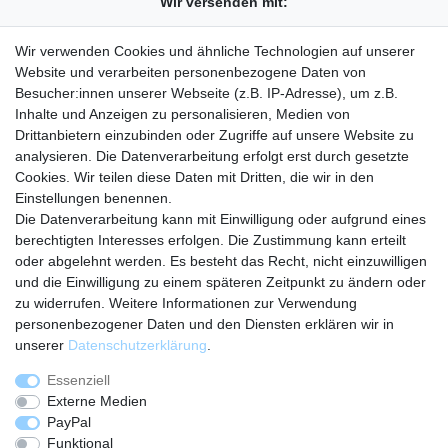
Wir versenden mit:
Wir verwenden Cookies und ähnliche Technologien auf unserer
Website und verarbeiten personenbezogene Daten von
Besucher:innen unserer Webseite (z.B. IP-Adresse), um z.B.
Unser Shop auf:
Amazon
eBay
Inhalte und Anzeigen zu personalisieren, Medien von
Drittanbietern einzubinden oder Zugriffe auf unsere Website zu
analysieren. Die Datenverarbeitung erfolgt erst durch gesetzte
Rechtliches
Cookies. Wir teilen diese Daten mit Dritten, die wir in den
Widerrufsrecht
Einstellungen benennen.
Hinweise zur Batterieentsorgung
Die Datenverarbeitung kann mit Einwilligung oder aufgrund eines
Datenschutzerklärung
berechtigten Interesses erfolgen. Die Zustimmung kann erteilt
AGB
oder abgelehnt werden. Es besteht das Recht, nicht einzuwilligen
Unternehmen
und die Einwilligung zu einem späteren Zeitpunkt zu ändern oder
zu widerrufen. Weitere Informationen zur Verwendung
Kontakt
personenbezogener Daten und den Diensten erklären wir in
Über uns
unserer
Daten­schutz­erklärung
.
Impressum
Essenziell
Shoppen
Externe Medien
Warenkorb
PayPal
Login
Funktional