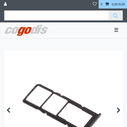
0
0,00 EUR
☰