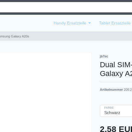
Handy Ersatzteile
Tablet Ersatzteil
Samsung Galaxy A20s
jbTec
Dual SIM
Galaxy A
Artikelnummer
206:2
FARBE
2,58 E