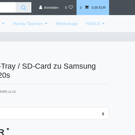
Anmelden
0
0
0,00 EUR
e
Handy-Taschen
Werkzeuge
%SALE
-Tray / SD-Card zu Samsung
20s
8488.u1.b1
*
UR