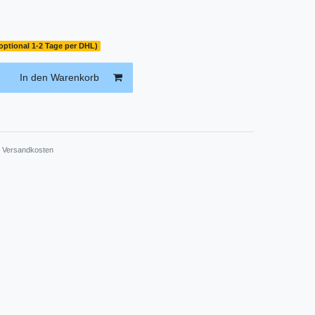
(optional 1-2 Tage per DHL)
In den Warenkorb
.
Versandkosten