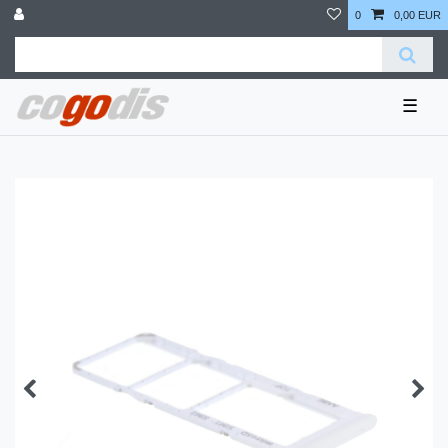
0
0,00 EUR
☰