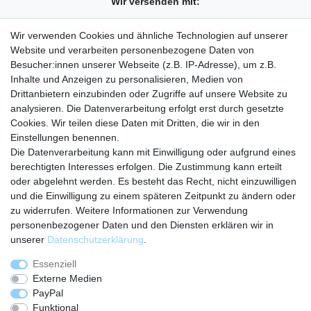
Wir versenden mit:
Wir verwenden Cookies und ähnliche Technologien auf unserer
Website und verarbeiten personenbezogene Daten von
Besucher:innen unserer Webseite (z.B. IP-Adresse), um z.B.
Unser Shop auf:
Amazon
eBay
Inhalte und Anzeigen zu personalisieren, Medien von
Drittanbietern einzubinden oder Zugriffe auf unsere Website zu
analysieren. Die Datenverarbeitung erfolgt erst durch gesetzte
Rechtliches
Cookies. Wir teilen diese Daten mit Dritten, die wir in den
Widerrufsrecht
Einstellungen benennen.
Hinweise zur Batterieentsorgung
Die Datenverarbeitung kann mit Einwilligung oder aufgrund eines
Datenschutzerklärung
berechtigten Interesses erfolgen. Die Zustimmung kann erteilt
AGB
oder abgelehnt werden. Es besteht das Recht, nicht einzuwilligen
Unternehmen
und die Einwilligung zu einem späteren Zeitpunkt zu ändern oder
zu widerrufen. Weitere Informationen zur Verwendung
Kontakt
personenbezogener Daten und den Diensten erklären wir in
Über uns
unserer
Daten­schutz­erklärung
.
Impressum
Essenziell
Shoppen
Externe Medien
Warenkorb
PayPal
Login
Funktional